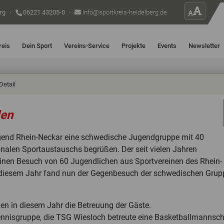
erg
·
06221 43205-0
·
info@sportkreis-heidelberg.de
reis
Dein Sport
Vereins-Service
Projekte
Events
Newsletter
Detail
den
jugend Rhein-Neckar eine schwedische Jugendgruppe mit 40
nalen Sportaustauschs begrüßen. Der seit vielen Jahren
nen Besuch von 60 Jugendlichen aus Sportvereinen des Rhein-
n diesem Jahr fand nun der Gegenbesuch der schwedischen Grup
en in diesem Jahr die Betreuung der Gäste.
ennisgruppe, die TSG Wiesloch betreute eine Basketballmannsch