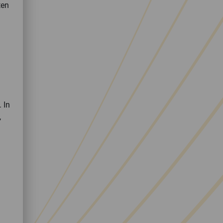
ten
 In
,