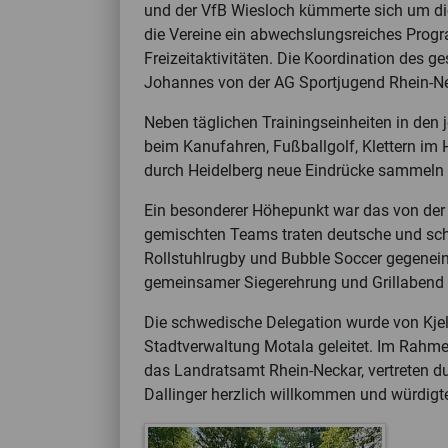
und der VfB Wiesloch kümmerte sich um di
die Vereine ein abwechslungsreiches Prog
Freizeitaktivitäten. Die Koordination des 
Johannes von der AG Sportjugend Rhein-Ne
Neben täglichen Trainingseinheiten in den 
beim Kanufahren, Fußballgolf, Klettern im 
durch Heidelberg neue Eindrücke sammeln
Ein besonderer Höhepunkt war das von der 
gemischten Teams traten deutsche und schw
Rollstuhlrugby und Bubble Soccer gegenein
gemeinsamer Siegerehrung und Grillabend
Die schwedische Delegation wurde von Kje
Stadtverwaltung Motala geleitet. Im Rah
das Landratsamt Rhein-Neckar, vertreten d
Dallinger herzlich willkommen und würdigte