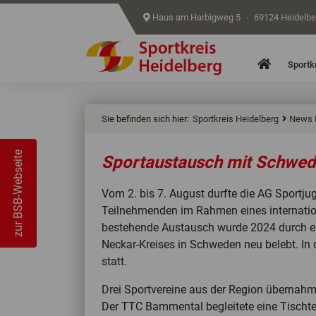
Haus am Harbigweg 5
·
69124 Heidelb
Home
Sportk
Sie befinden sich hier:
Sportkreis Heidelberg
News 
zur BSB-Webseite
Sportaustausch mit Schwe
Vom 2. bis 7. August durfte die AG Sport
Teilnehmenden im Rahmen eines internatio
bestehende Austausch wurde 2024 durch ei
Neckar-Kreises in Schweden neu belebt. I
statt.
Drei Sportvereine aus der Region übernahm
Der TTC Bammental begleitete eine Tischt