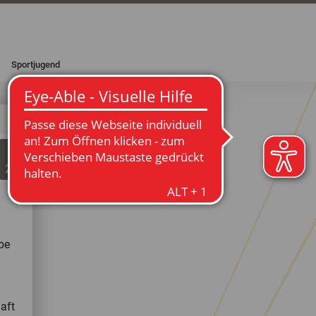
Sportjugend
02
Aug
2025
pe
aft