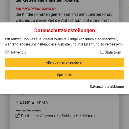
der Kletterhalle anmelden können.
RAHMENBEDINGUNGEN:
Die Kinder kommen gemeinsam mit dem Lehrpersonal,
welches zu dieser Zeit die Aufsichtspflicht übernimmt.
Pro Aktionstag kann eine Klasse im Zeitrahmen von
Datenschutzeinstellungen
09:00 Uhr bis 12:00 Uhr teilnehmen.
Wir nutzen Cookies auf unserer Website. Einige von ihnen sind essenziell,
Pro Aktionstag kann eine Klasse teilnehmen
während andere uns helfen, diese Website und Ihre Erfahrung zu verbessern.
Die Aktionstage sind für 5. und 6. Klassen gedacht
Notwendig
Statistiken
Pro Schüler entsteht ein Unkostenbeitrag von 7,00
€. Wir bitten um eine Barzahlung vor Ort.
Alle Cookies akzeptieren
Speichern
CHECKLISTE
✓ Sportsachen/ bequeme Kleidung
Datenschutzerklärung
✓ Sportschuhe!
✓ Essen & Trinken
Kooperationsverein
Deutscher Alpenverein Sektion Heidelberg